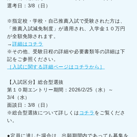
選考日：3/8（日）
※指定校・学校・自己推薦入試で受験された方は、
「推薦入試減免制度」が適用され、入学金１０万円
が全額免除されます。
→
詳細はコチラ
※その他、受験日程の詳細や必要書類等の詳細は下
記をご参照ください。
［入試に関する詳細ページはコチラから］
【入試区分】総合型選抜
第１０期エントリー期間：2026/2/25（水）～
3/4（水）
面談日：3/8（日）
※総合型選抜について詳しくは
コチラ
をご覧くださ
い。
●定員に達した場合は、出願期間内であっても募集を