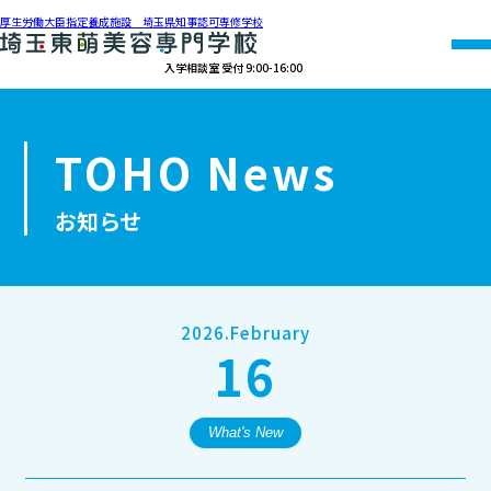
厚生労働大臣指定養成施設 埼玉県知事認可専修学校
入学相談室 受付 9:00-16:00
048-990-0206
TOHO News
オープン
資料請求
アクセス
キャンパス
お知らせ
学校紹介
学科紹介
2026.February
16
募集要項
就職・資格
What's New
オープンキャンパス・個別相談