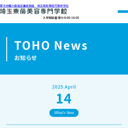
厚生労働大臣指定養成施設 埼玉県知事認可専修学校
入学相談室 受付 9:00-16:00
048-990-0206
TOHO News
オープン
資料請求
アクセス
キャンパス
お知らせ
学校紹介
学科紹介
2025.April
14
募集要項
就職・資格
What's New
オープンキャンパス・個別相談