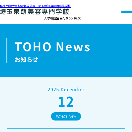
厚生労働大臣指定養成施設 埼玉県知事認可専修学校
入学相談室 受付 9:00-16:00
048-990-0206
TOHO News
オープン
資料請求
アクセス
キャンパス
お知らせ
学校紹介
学科紹介
2025.December
12
募集要項
就職・資格
What's New
オープンキャンパス・個別相談