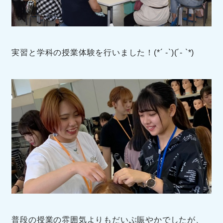
実習と学科の授業体験を行いました！(*´ -`)(´- `*)
普段の授業の雰囲気よりもだいぶ賑やかでしたが、