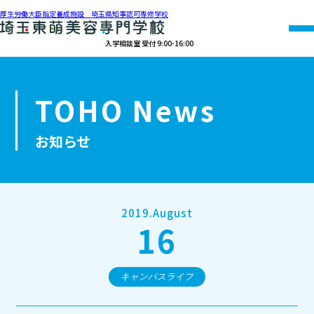
厚生労働大臣指定養成施設 埼玉県知事認可専修学校
入学相談室 受付 9:00-16:00
048-990-0206
TOHO News
オープン
資料請求
アクセス
キャンパス
お知らせ
学校紹介
学科紹介
2019.August
16
募集要項
就職・資格
キャンパスライフ
オープンキャンパス・個別相談