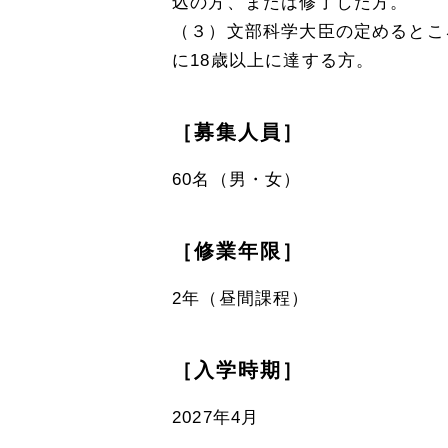
込の方、または修了した方。
（３）文部科学大臣の定めるところ
オープンキャンパス・個別相談
に18歳以上に達する方。
訪問者別メニュー
［募集人員］
60名（男・女）
［修業年限］
2年（昼間課程）
［入学時期］
2027年4月