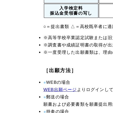
入学検定料
振込金受領書の写し
○＝提出書類 △＝高校既卒者に適
※高等学校卒業認定試験または旧
※調査書や成績証明書の取得が出
※一度受理した出願書類は、理由
［出願方法］
WEBの場合
WEB出願ページ
よりログインし
郵送の場合
願書および必要書類を願書提出用
持参の場合