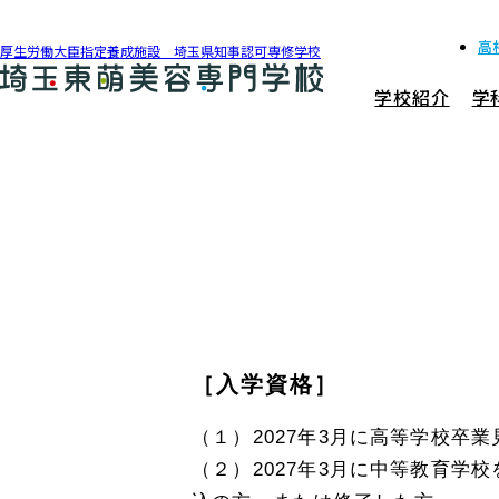
高
厚生労働大臣指定養成施設 埼玉県知事認可専修学校
学校紹介
学
048-990-0206
アクセス
学校紹介
学科紹介
［入学資格］
募集要項
（１）2027年3月に高等学校卒
（２）2027年3月に中等教育学
就職・資格