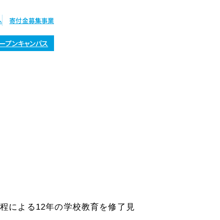
へ
寄付金募集事業
ープンキャンパス
オープン
キャンパス
程による12年の学校教育を修了見