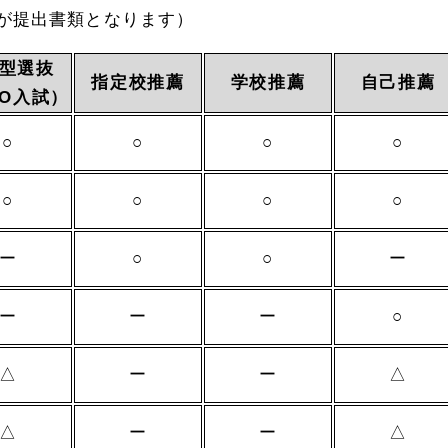
が提出書類となります）
型選抜
指定校推薦
学校推薦
自己推薦
O入試）
○
○
○
○
○
○
○
○
ー
○
○
ー
ー
ー
ー
○
△
ー
ー
△
△
ー
ー
△