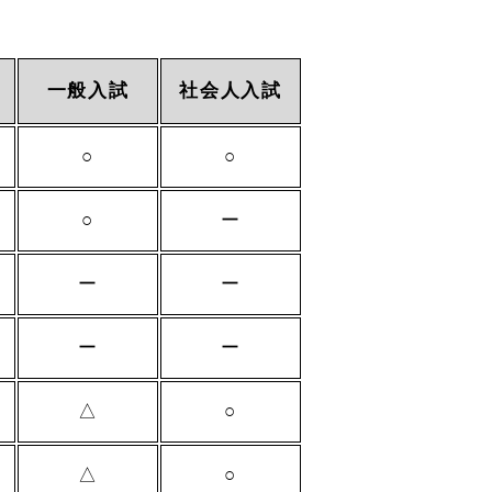
一般入試
社会人入試
○
○
○
ー
ー
ー
ー
ー
△
○
△
○