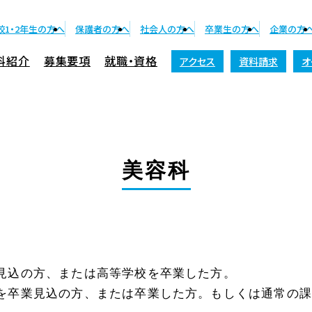
校1・2年生の方へ
保護者の方へ
社会人の方へ
卒業生の方へ
企業の方
科紹介
募集要項
就職・資格
アクセス
資料請求
オ
資料請求
美容科
業見込の方、または高等学校を卒業した方。
校を卒業見込の方、または卒業した方。もしくは通常の課