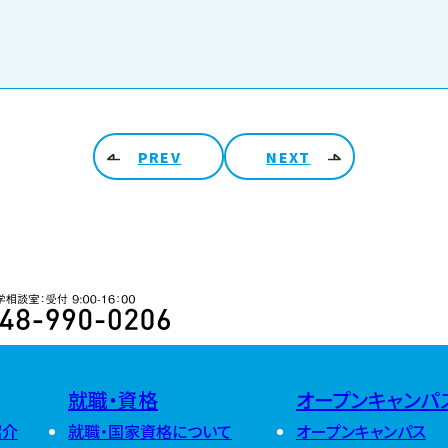
PREV
NEXT
ARCHIV
2026
48-990-0206 入学相談室 受付 9:00-16:00
2025
2026年8月
(
2026年7月
(
2026年6月
(
2024
2025年12月
2026年5月
(
2025年11月
2026年4月
(
就職・資格
オープンキャンパ
2025年10月
2026年3月
(
2024年12月
2025年9月
(
2026年2月
(
紹介
就職・国家資格について
オープンキャンパス
2024年11月
2025年8月
(
2026年1月
(
2024年10月