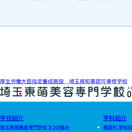
投稿ナビゲーション
厚生労働大臣指定養成施設 埼玉県知事認可専修学校
0
学校紹介
学科紹介
埼玉東萌美容専門学校 5つの強み
美容科 学科