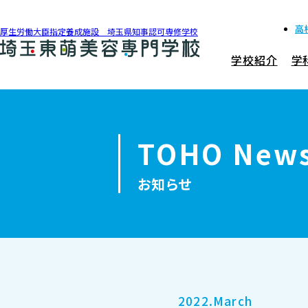
高
厚生労働大臣指定養成施設 埼玉県知事認可専修学校
学校紹介
学
048-990-0206
アクセス
TOHO New
学校紹介
お知らせ
学科紹介
募集要項
就職・資格
2022.March