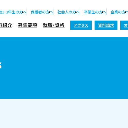
校1・2年生の方へ
保護者の方へ
社会人の方へ
卒業生の方へ
企業の方
科紹介
募集要項
就職・資格
アクセス
資料請求
オ
資料請求
s