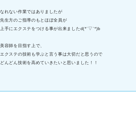
なれない作業ではありましたが
先生方のご指導のもとほぼ全員が
上手にエクステをつける事が出来ましたd(*´▽`*)b
美容師を目指す上で、
エクステの技術も学ぶと言う事は大切だと思うので
どんどん技術を高めていきたいと思いました！！
投稿ナビゲーション