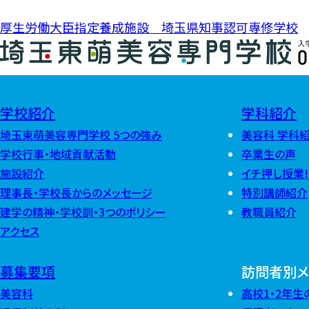
厚生労働大臣指定養成施設 埼玉県知事認可専修学校
0
学校紹介
学科紹介
埼玉東萌美容専門学校 5つの強み
美容科 学科
学校行事・地域貢献活動
卒業生の声
施設紹介
イチ押し授業!
理事長・学校長からのメッセージ
特別講師紹介
建学の精神・学校訓・3つのポリシー
教職員紹介
アクセス
募集要項
訪問者別メ
美容科
高校1・2年生