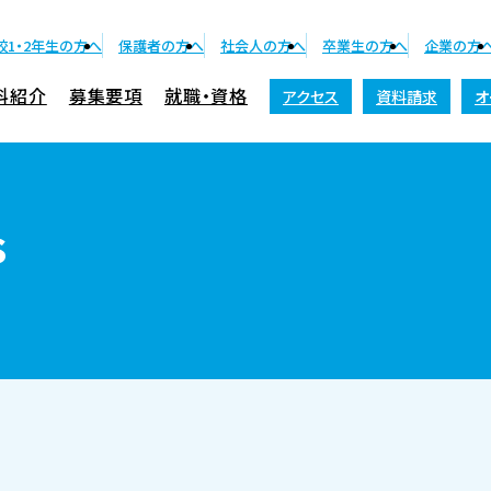
校1・2年生の方へ
保護者の方へ
社会人の方へ
卒業生の方へ
企業の方
科紹介
募集要項
就職・資格
アクセス
資料請求
オ
資料請求
s