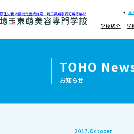
高
厚生労働大臣指定養成施設 埼玉県知事認可専修学校
学校紹介
学
048-990-0206
アクセス
TOHO New
学校紹介
お知らせ
学科紹介
募集要項
就職・資格
2017.October