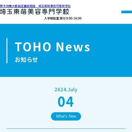
厚生労働大臣指定養成施設 埼玉県知事認可専修学校
入学相談室 受付 9:00-16:00
048-990-0206
TOHO News
オープン
資料請求
アクセス
キャンパス
お知らせ
学校紹介
学科紹介
2024.July
04
募集要項
就職・資格
What's New
オープンキャンパス・個別相談