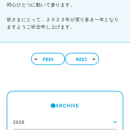
同心ひとつに動いて参ります。
皆さまにとって、２０２３年が実り多き一年となり
ますようご祈念申し上げます。
投稿ナビゲーション
PREV
NEXT
ARCHIVE
2026