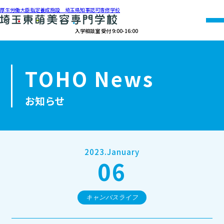
厚生労働大臣指定養成施設 埼玉県知事認可専修学校
入学相談室 受付 9:00-16:00
048-990-0206
TOHO News
オープン
資料請求
アクセス
キャンパス
お知らせ
学校紹介
学科紹介
2023.January
06
募集要項
就職・資格
キャンパスライフ
オープンキャンパス・個別相談