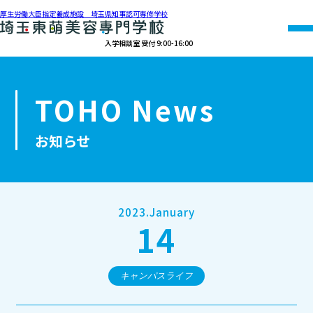
厚生労働大臣指定養成施設 埼玉県知事認可専修学校
入学相談室 受付 9:00-16:00
048-990-0206
TOHO News
オープン
資料請求
アクセス
キャンパス
お知らせ
学校紹介
学科紹介
2023.January
14
募集要項
就職・資格
キャンパスライフ
オープンキャンパス・個別相談