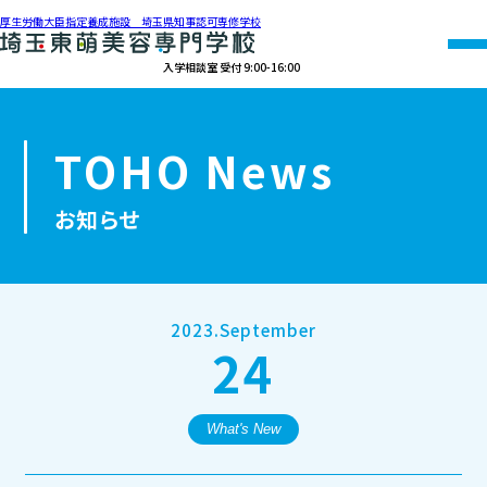
厚生労働大臣指定養成施設 埼玉県知事認可専修学校
入学相談室 受付 9:00-16:00
048-990-0206
TOHO News
オープン
資料請求
アクセス
キャンパス
お知らせ
学校紹介
学科紹介
2023.September
24
募集要項
就職・資格
What's New
オープンキャンパス・個別相談