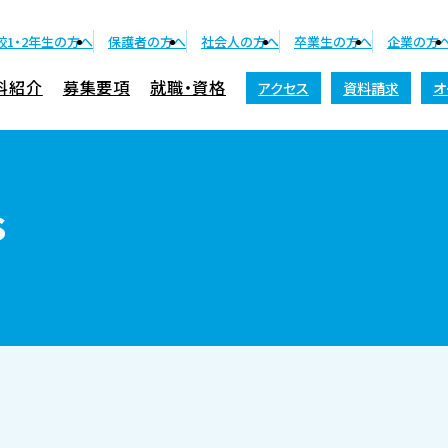
校1・2年生の方へ
保護者の方へ
社会人の方へ
卒業生の方へ
企業の方
科紹介
募集要項
就職・資格
アクセス
資料請求
オ
資料請求
s