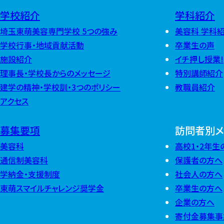
学校紹介
学科紹介
埼玉東萌美容専門学校 5つの強み
美容科 学科
学校行事・地域貢献活動
卒業生の声
施設紹介
イチ押し授業!
理事長・学校長からのメッセージ
特別講師紹介
建学の精神・学校訓・3つのポリシー
教職員紹介
アクセス
募集要項
訪問者別メ
美容科
高校1・2年生
通信制美容科
保護者の方へ
学納金・支援制度
社会人の方へ
東萌スマイルチャレンジ奨学金
卒業生の方へ
企業の方へ
寄付金募集事