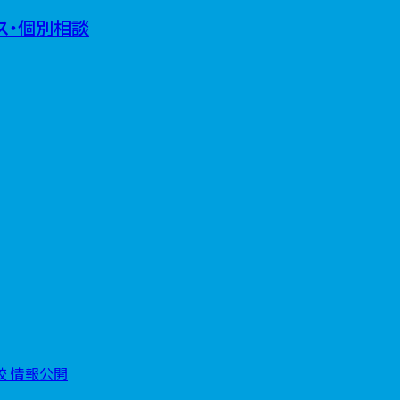
(3)
5)
ス・個別相談
(5)
4)
(6)
4)
5)
(3)
6)
8)
(5)
3)
4)
4)
11)
5)
7)
4)
5)
5)
6)
3)
5)
3)
8)
5)
6)
 情報公開