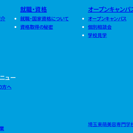
2025年11月
2026年4月
(
就職・資格
オープンキャンパ
2025年10月
2026年3月
(
2024年12月
2025年9月
(
2026年2月
(
紹介
就職・国家資格について
オープンキャンパス
2024年11月
2025年8月
(
2026年1月
(
2024年10月
2025年7月
(
資格取得の秘密
個別相談会
2024年9月
(
2025年6月
(
学校見学
2024年8月
(
2025年5月
(
2024年7月
(
2025年4月
(
2024年6月
(
2025年3月
(
2024年5月
(
2025年2月
(
2024年4月
(
2025年1月
(
2024年3月
(
2024年2月
(
2024年1月
(
ニュー
の方へ
埼玉東萌美容専門学校
業