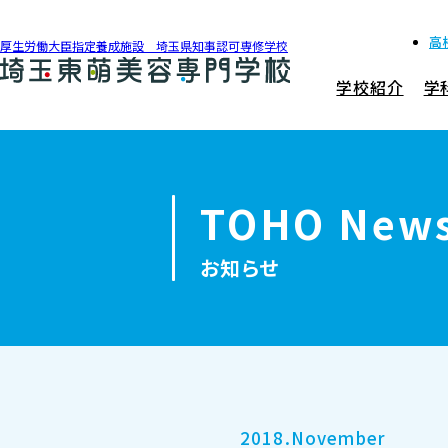
高
厚生労働大臣指定養成施設 埼玉県知事認可専修学校
学校紹介
学
048-990-0206
アクセス
TOHO New
学校紹介
お知らせ
学科紹介
募集要項
就職・資格
2018.November