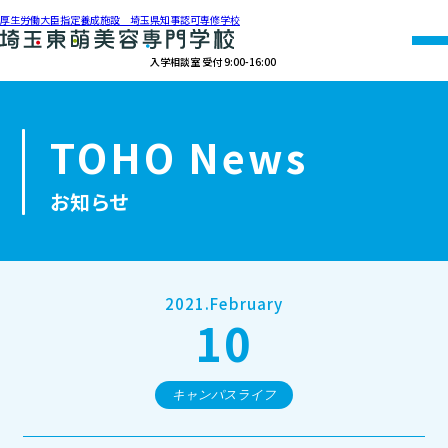
厚生労働大臣指定養成施設 埼玉県知事認可専修学校
入学相談室 受付 9:00-16:00
048-990-0206
TOHO News
オープン
資料請求
アクセス
キャンパス
お知らせ
学校紹介
学科紹介
2021.February
10
募集要項
就職・資格
キャンパスライフ
オープンキャンパス・個別相談