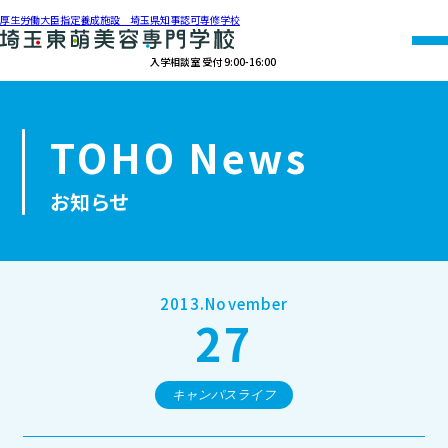
厚生労働大臣指定養成施設 埼玉県知事認可専修学校
入学相談室 受付 9:00-16:00
048-990-0206
TOHO News
オープン
資料請求
アクセス
キャンパス
お知らせ
学校紹介
学科紹介
2013.November
27
募集要項
就職・資格
キャンパスライフ
オープンキャンパス・個別相談