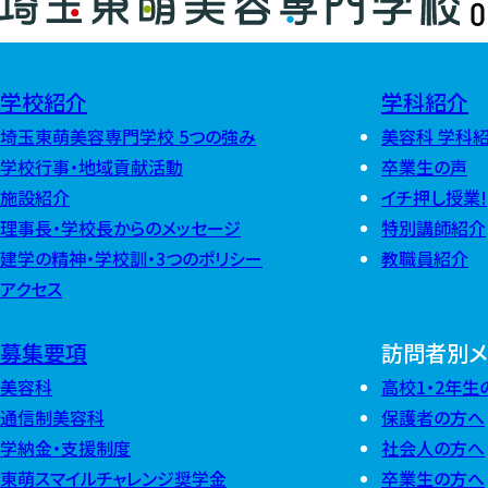
学校紹介
学科紹介
埼玉東萌美容専門学校 5つの強み
美容科 学科
学校行事・地域貢献活動
卒業生の声
施設紹介
イチ押し授業!
理事長・学校長からのメッセージ
特別講師紹介
建学の精神・学校訓・3つのポリシー
教職員紹介
アクセス
募集要項
訪問者別メ
美容科
高校1・2年生
通信制美容科
保護者の方へ
学納金・支援制度
社会人の方へ
東萌スマイルチャレンジ奨学金
卒業生の方へ