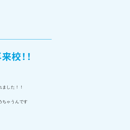
来校！！
TOHOブログ
れました！！
めちゃうんです