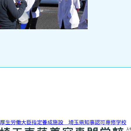
投稿ナビゲーション
厚生労働大臣指定養成施設 埼玉県知事認可専修学校
0