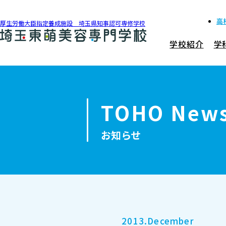
高
厚生労働大臣指定養成施設 埼玉県知事認可専修学校
学校紹介
学
048-990-0206
アクセス
TOHO New
学校紹介
お知らせ
学科紹介
募集要項
就職・資格
2013.December