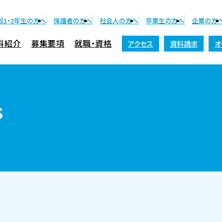
校1・2年生の方へ
保護者の方へ
社会人の方へ
卒業生の方へ
企業の方
科紹介
募集要項
就職・資格
アクセス
資料請求
オ
資料請求
s