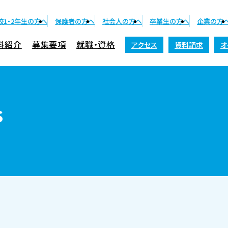
校1・2年生の方へ
保護者の方へ
社会人の方へ
卒業生の方へ
企業の方
科紹介
募集要項
就職・資格
アクセス
資料請求
オ
資料請求
s