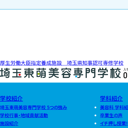
投稿ナビゲーション
厚生労働大臣指定養成施設 埼玉県知事認可専修学校
0
学校紹介
学科紹介
埼玉東萌美容専門学校 5つの強み
美容科 学科
学校行事・地域貢献活動
卒業生の声
施設紹介
イチ押し授業!