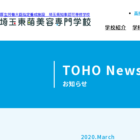
高
厚生労働大臣指定養成施設 埼玉県知事認可専修学校
学校紹介
学
048-990-0206
アクセス
TOHO New
学校紹介
お知らせ
学科紹介
募集要項
就職・資格
2020.March