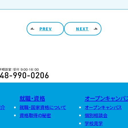
PREV
NEXT
ARCHIV
2026
48-990-0206 入学相談室 受付 9:00-16:00
2025
2026年8月
(
2026年7月
(
2026年6月
(
2024
2025年12月
2026年5月
(
2025年11月
2026年4月
(
就職・資格
オープンキャンパ
2025年10月
2026年3月
(
2024年12月
2025年9月
(
2026年2月
(
紹介
就職・国家資格について
オープンキャンパス
2024年11月
2025年8月
(
2026年1月
(
2024年10月
2025年7月
(
資格取得の秘密
個別相談会
2024年9月
(
2025年6月
(
学校見学
2024年8月
(
2025年5月
(
2024年7月
(