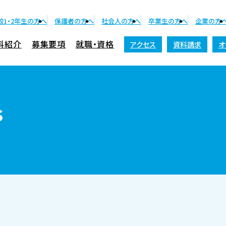
校1・2年生の方へ
保護者の方へ
社会人の方へ
卒業生の方へ
企業の方
科紹介
募集要項
就職・資格
アクセス
資料請求
オ
資料請求
s