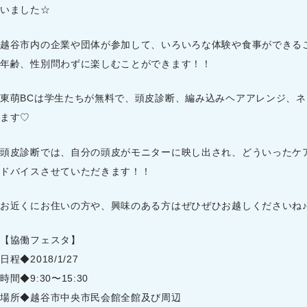
いました☆
越谷市内の企業や団体が参加して、いろいろな体験や食事ができる
年齢、性別問わずに楽しむことができます！！
東萌BCは学生たちが無料で、頭皮診断、編み込みヘアアレンジ、
ます♡
頭皮診断では、自分の頭皮がモニターに映し出され、どういったケ
ドバイスさせていただきます！！
お近くにお住いの方や、興味のある方はぜひぜひお越しくださいね
【協働フェスタ】
日程◆2018/1/27
時間◆9:30〜15:30
場所◆越谷市中央市民会館全館及び周辺