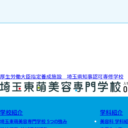
投稿ナビゲーション
厚生労働大臣指定養成施設 埼玉県知事認可専修学校
0
学校紹介
学科紹介
埼玉東萌美容専門学校 5つの強み
美容科 学科