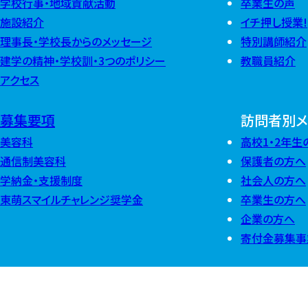
学校行事・地域貢献活動
卒業生の声
施設紹介
イチ押し授業!
理事長・学校長からのメッセージ
特別講師紹介
建学の精神・学校訓・3つのポリシー
教職員紹介
アクセス
募集要項
訪問者別メ
美容科
高校1・2年生
通信制美容科
保護者の方へ
学納金・支援制度
社会人の方へ
東萌スマイルチャレンジ奨学金
卒業生の方へ
企業の方へ
寄付金募集事