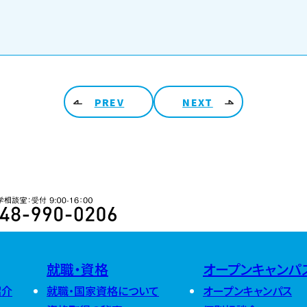
PREV
NEXT
ARCHIV
2026
48-990-0206 入学相談室 受付 9:00-16:00
2025
2026年8月
(
2026年7月
(
2026年6月
(
2024
2025年12月
2026年5月
(
2025年11月
2026年4月
(
就職・資格
オープンキャンパ
2025年10月
2026年3月
(
2024年12月
2025年9月
(
2026年2月
(
紹介
就職・国家資格について
オープンキャンパス
2024年11月
2025年8月
(
2026年1月
(
2024年10月
2025年7月
(