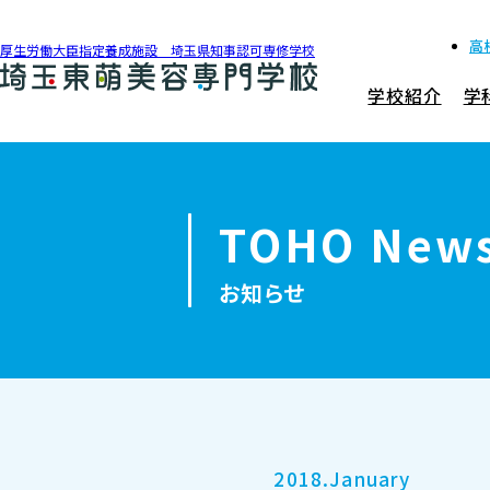
高
厚生労働大臣指定養成施設 埼玉県知事認可専修学校
学校紹介
学
048-990-0206
アクセス
TOHO New
学校紹介
お知らせ
学科紹介
募集要項
就職・資格
2018.January