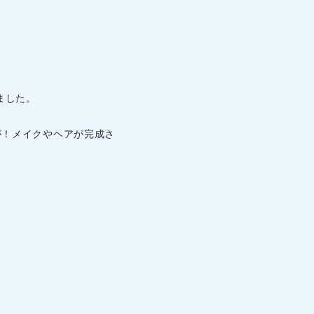
ました。
歓声が！メイクやヘアが完成さ