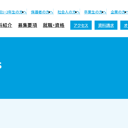
校1・2年生の方へ
保護者の方へ
社会人の方へ
卒業生の方へ
企業の方
科紹介
募集要項
就職・資格
アクセス
資料請求
オ
資料請求
s