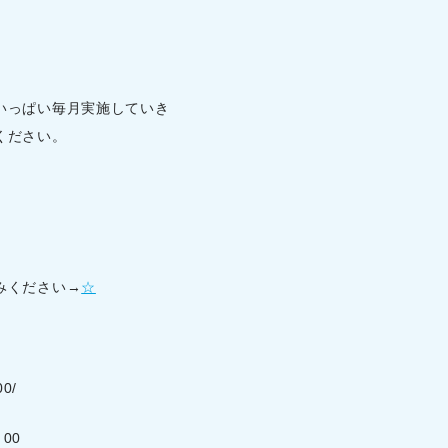
いっぱい毎月実施していき
ください。
みください→
☆
）
0/
：00