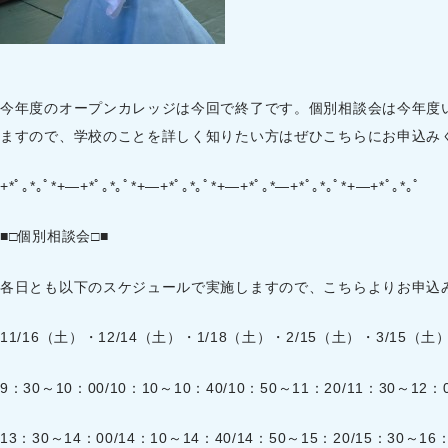
今年度のオープンカレッジは今回で終了です。個別相談会は今年度
ますので、学校のことを詳しく知りたい方はぜひこちらにお申込み
+*ﾟ｡*｡ﾟ*+―+*ﾟ｡*｡ﾟ*+―+*ﾟ｡*｡ﾟ*+―+*ﾟ｡*―+*ﾟ｡*｡ﾟ*+―+*ﾟ｡*｡ﾟ
■□個別相談会□■
各日とも以下のスケジュールで実施しますので、こちらよりお申込
11/16（土）・12/14（土）・1/18（土）・2/15（土）・3/15（土
9：30～10：00/10：10～10：40/10：50～11：20/11：30～12：0
13：30～14：00/14：10～14：40/14：50～15：20/15：30～16