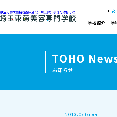
高
厚生労働大臣指定養成施設 埼玉県知事認可専修学校
学校紹介
学
048-990-0206
アクセス
TOHO New
学校紹介
お知らせ
学科紹介
募集要項
就職・資格
2013.October