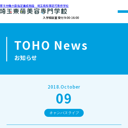
厚生労働大臣指定養成施設 埼玉県知事認可専修学校
入学相談室 受付 9:00-16:00
048-990-0206
TOHO News
オープン
資料請求
アクセス
キャンパス
お知らせ
学校紹介
学科紹介
2018.October
09
募集要項
就職・資格
キャンパスライフ
オープンキャンパス・個別相談