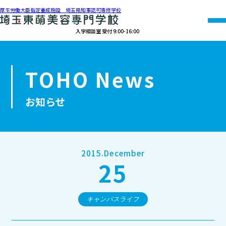
厚生労働大臣指定養成施設 埼玉県知事認可専修学校
入学相談室 受付 9:00-16:00
048-990-0206
TOHO News
オープン
資料請求
アクセス
キャンパス
お知らせ
学校紹介
学科紹介
2015.December
25
募集要項
就職・資格
キャンパスライフ
オープンキャンパス・個別相談