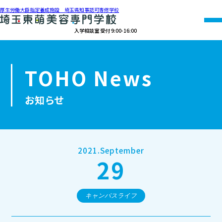
厚生労働大臣指定養成施設 埼玉県知事認可専修学校
入学相談室 受付 9:00-16:00
048-990-0206
TOHO News
オープン
資料請求
アクセス
キャンパス
お知らせ
学校紹介
学科紹介
2021.September
29
募集要項
就職・資格
キャンパスライフ
オープンキャンパス・個別相談