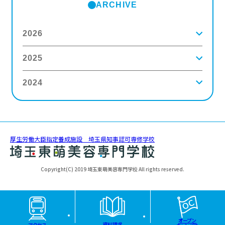
ARCHIVE
2026
2025
2026年8月
(2)
2026年7月
(5)
2026年6月
(8)
2024
2025年12月
(9)
2026年5月
(4)
2025年11月
(3)
2026年4月
(5)
2025年10月
(5)
2026年3月
(4)
2024年12月
(6)
2025年9月
(4)
2026年2月
(5)
2024年11月
(3)
2025年8月
(6)
2026年1月
(8)
2024年10月
(5)
2025年7月
(3)
2024年9月
(4)
2025年6月
(4)
厚生労働大臣指定養成施設 埼玉県知事認可専修学校
2024年8月
(11)
2025年5月
(5)
2024年7月
(7)
2025年4月
(4)
2024年6月
(5)
2025年3月
(5)
Copyright(C) 2019 埼玉東萌美容専門学校 All rights reserved.
2024年5月
(6)
2025年2月
(3)
2024年4月
(5)
2025年1月
(3)
2024年3月
(8)
2024年2月
(5)
2024年1月
(6)
オープン
資料請求
アクセス