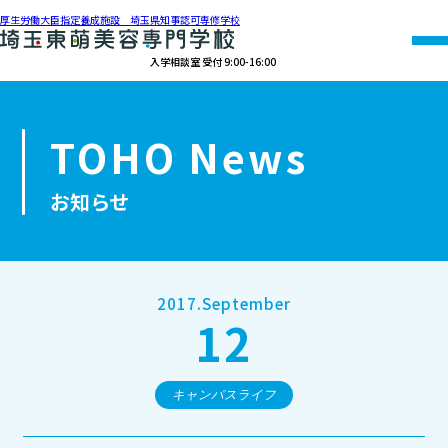
厚生労働大臣指定養成施設 埼玉県知事認可専修学校
入学相談室 受付 9:00-16:00
048-990-0206
TOHO News
オープン
資料請求
アクセス
キャンパス
お知らせ
学校紹介
学科紹介
2017.September
12
募集要項
就職・資格
キャンパスライフ
オープンキャンパス・個別相談