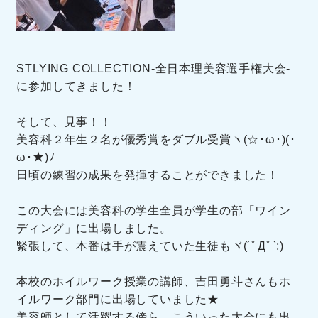
STLYING COLLECTION-全日本理美容選手権大会-
に参加してきました！
そして、見事！！
美容科２年生２名が優秀賞をダブル受賞ヽ(☆･ω･)(･
ω･★)ﾉ
日頃の練習の成果を発揮することができました！
この大会には美容科の学生全員が学生の部「ワイン
ディング」に出場しました。
緊張して、本番は手が震えていた生徒もヾ(´ﾟДﾟ`;)ゝ
本校のホイルワーク授業の講師、吉田勇斗さんもホ
イルワーク部門に出場していました★
美容師として活躍する傍ら、こういった大会にも出