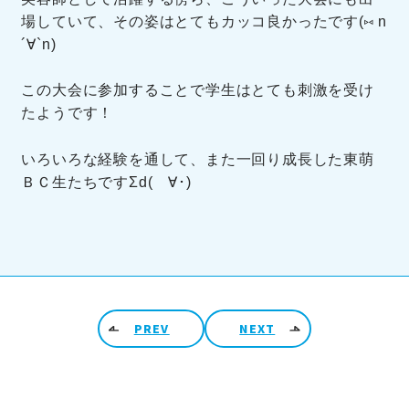
場していて、その姿はとてもカッコ良かったです(⑅ n
´∀`n)
この大会に参加することで学生はとても刺激を受け
たようです！
いろいろな経験を通して、また一回り成長した東萌
ＢＣ生たちですΣd(ゝ∀･)
投稿ナビゲーション
PREV
NEXT