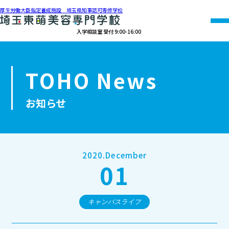
厚生労働大臣指定養成施設 埼玉県知事認可専修学校
入学相談室 受付 9:00-16:00
048-990-0206
TOHO News
オープン
資料請求
アクセス
キャンパス
お知らせ
学校紹介
学科紹介
2020.December
01
募集要項
就職・資格
キャンパスライフ
オープンキャンパス・個別相談