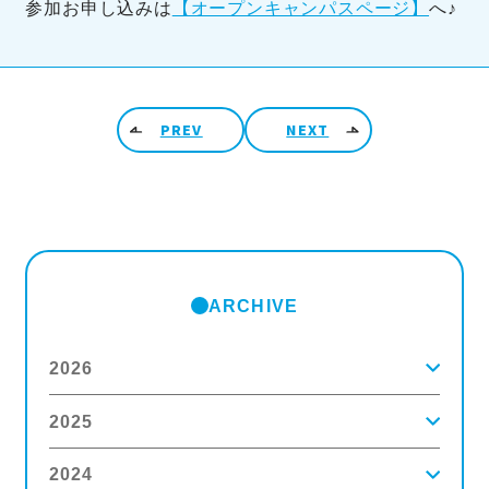
参加お申し込みは
【オープンキャンパスページ】
へ♪
投稿ナビゲーション
PREV
NEXT
ARCHIVE
2026
2025
2026年8月
(2)
2026年7月
(5)
2026年6月
(8)
2024
2025年12月
(9)
2026年5月
(4)