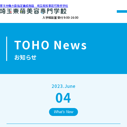
厚生労働大臣指定養成施設 埼玉県知事認可専修学校
入学相談室 受付 9:00-16:00
048-990-0206
TOHO News
オープン
資料請求
アクセス
キャンパス
お知らせ
学校紹介
学科紹介
2023.June
04
募集要項
就職・資格
What's New
オープンキャンパス・個別相談