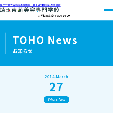
厚生労働大臣指定養成施設 埼玉県知事認可専修学校
入学相談室 受付 9:00-16:00
048-990-0206
TOHO News
オープン
資料請求
アクセス
キャンパス
お知らせ
学校紹介
学科紹介
2014.March
27
募集要項
就職・資格
What's New
オープンキャンパス・個別相談