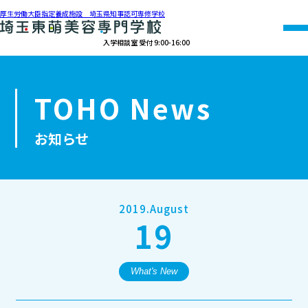
厚生労働大臣指定養成施設 埼玉県知事認可専修学校
入学相談室 受付 9:00-16:00
048-990-0206
TOHO News
オープン
資料請求
アクセス
キャンパス
お知らせ
学校紹介
学科紹介
2019.August
19
募集要項
就職・資格
What's New
オープンキャンパス・個別相談