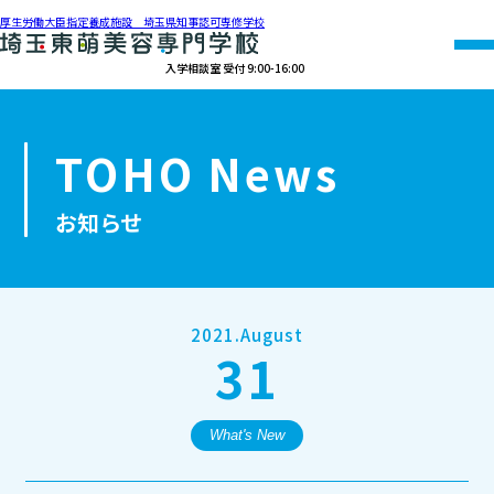
厚生労働大臣指定養成施設 埼玉県知事認可専修学校
入学相談室 受付 9:00-16:00
048-990-0206
TOHO News
オープン
資料請求
アクセス
キャンパス
お知らせ
学校紹介
学科紹介
2021.August
31
募集要項
就職・資格
What's New
オープンキャンパス・個別相談