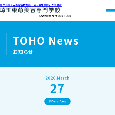
厚生労働大臣指定養成施設 埼玉県知事認可専修学校
入学相談室 受付 9:00-16:00
048-990-0206
TOHO News
オープン
資料請求
アクセス
キャンパス
お知らせ
学校紹介
学科紹介
2020.March
27
募集要項
就職・資格
What's New
オープンキャンパス・個別相談