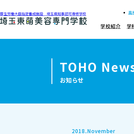
高
厚生労働大臣指定養成施設 埼玉県知事認可専修学校
学校紹介
学
048-990-0206
アクセス
TOHO New
学校紹介
お知らせ
学科紹介
募集要項
就職・資格
2018.November