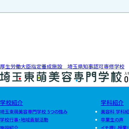
投稿ナビゲーション
厚生労働大臣指定養成施設 埼玉県知事認可専修学校
0
学校紹介
学科紹介
埼玉東萌美容専門学校 5つの強み
美容科 学科
学校行事・地域貢献活動
卒業生の声
施設紹介
イチ押し授業!