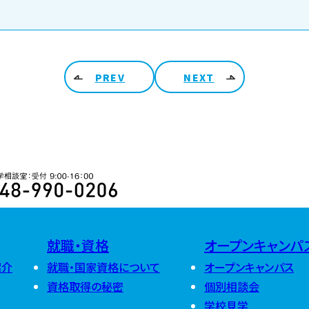
PREV
NEXT
ARCHIV
2026
48-990-0206 入学相談室 受付 9:00-16:00
2025
2026年8月
(
2026年7月
(
2026年6月
(
2024
2025年12月
2026年5月
(
2025年11月
2026年4月
(
就職・資格
オープンキャンパ
2025年10月
2026年3月
(
2024年12月
2025年9月
(
2026年2月
(
紹介
就職・国家資格について
オープンキャンパス
2024年11月
2025年8月
(
2026年1月
(
2024年10月
2025年7月
(
資格取得の秘密
個別相談会
2024年9月
(
2025年6月
(
学校見学
2024年8月
(
2025年5月
(