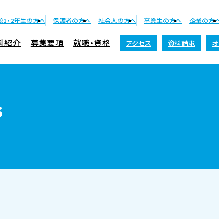
校1・2年生の方へ
保護者の方へ
社会人の方へ
卒業生の方へ
企業の方
科紹介
募集要項
就職・資格
アクセス
資料請求
オ
資料請求
s