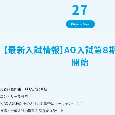
27
オープンキャンパス・個別相談
What's New
訪問者別メニュー
【最新入試情報】AO入試第８
開始
美容科昼間生 AO入試第８期
エントリー受付中！
＼AO入試検討中の方は、お気軽にオーキャンへ！／
推薦・一般入試の願書も引き続き受付中！