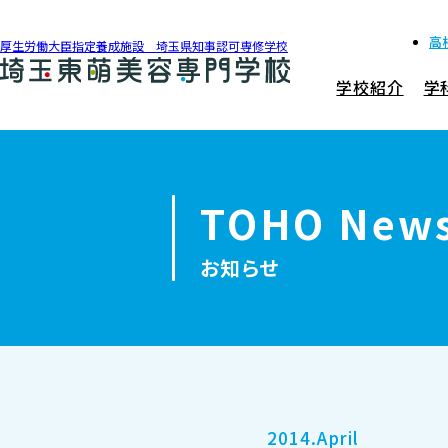
高
厚生労働大臣指定養成施設 埼玉県知事認可専修学校
学校紹介
学
048-990-0206
アクセス
TOHO New
学校紹介
お知らせ
学科紹介
募集要項
就職・資格
2014.April