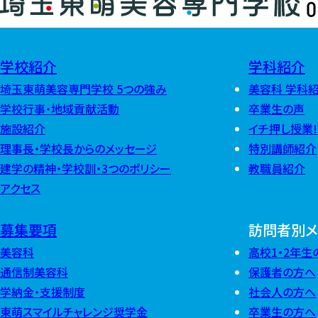
学校紹介
学科紹介
埼玉東萌美容専門学校 5つの強み
美容科 学科
学校行事・地域貢献活動
卒業生の声
施設紹介
イチ押し授業!
理事長・学校長からのメッセージ
特別講師紹介
建学の精神・学校訓・3つのポリシー
教職員紹介
アクセス
募集要項
訪問者別メ
美容科
高校1・2年生
通信制美容科
保護者の方へ
学納金・支援制度
社会人の方へ
東萌スマイルチャレンジ奨学金
卒業生の方へ