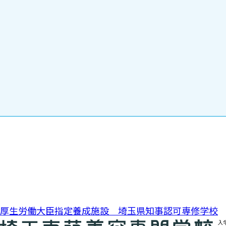
投稿ナビゲーション
厚生労働大臣指定養成施設 埼玉県知事認可専修学校
0