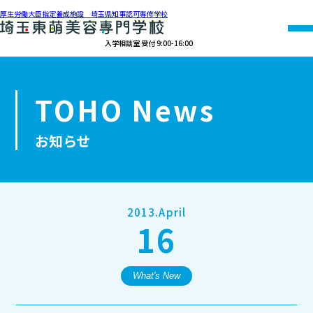
厚生労働大臣指定養成施設 埼玉県知事認可専修学校
入学相談室 受付 9:00-16:00
048-990-0206
TOHO News
オープン
資料請求
アクセス
キャンパス
お知らせ
学校紹介
学科紹介
2013.April
16
募集要項
就職・資格
What's New
オープンキャンパス・個別相談