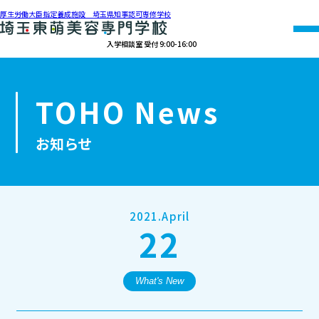
厚生労働大臣指定養成施設 埼玉県知事認可専修学校
入学相談室 受付 9:00-16:00
048-990-0206
TOHO News
オープン
資料請求
アクセス
キャンパス
お知らせ
学校紹介
学科紹介
2021.April
22
募集要項
就職・資格
What's New
オープンキャンパス・個別相談