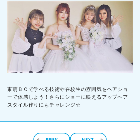
東萌ＢＣで学べる技術や在校生の雰囲気をヘアショ
ーで体感しよう！さらにショーに映えるアップヘア
スタイル作りにもチャレンジ☆
投稿ナビゲーション
PREV
NEXT