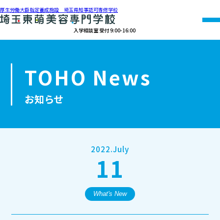
厚生労働大臣指定養成施設 埼玉県知事認可専修学校
入学相談室 受付 9:00-16:00
048-990-0206
TOHO News
オープン
資料請求
アクセス
キャンパス
お知らせ
学校紹介
学科紹介
2022.July
11
募集要項
就職・資格
What's New
オープンキャンパス・個別相談